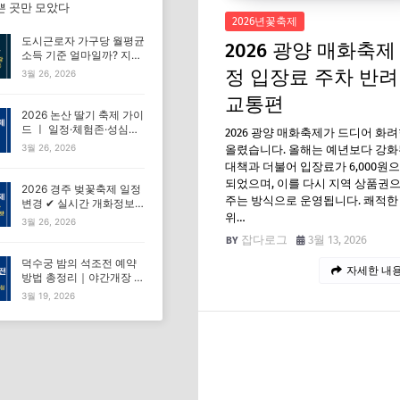
쁜 곳만 모았다
2026년꽃축제
도시근로자 가구당 월평균
2026 광양 매화축제
소득 기준 얼마일까? 지원
자격 기준표 총정리
정 입장료 주차 반
3월 26, 2026
(50%~140%)
교통편
2026 논산 딸기 축제 가이
드 ㅣ 일정·체험존·성심당·
2026 광양 매화축제가 드디어 화
초대가수 등 총정리
3월 26, 2026
올렸습니다. 올해는 예년보다 강화
대책과 더불어 입장료가 6,000원
되었으며, 이를 다시 지역 상품권
2026 경주 벚꽃축제 일정
주는 방식으로 운영됩니다. 쾌적한
변경 ✔ 실시간 개화정보
위…
확인하는 법 총정리
3월 26, 2026
잡다로그
3월 13, 2026
덕수궁 밤의 석조전 예약
자세한 내용
방법 총정리｜야간개장 예
매 추첨
3월 19, 2026