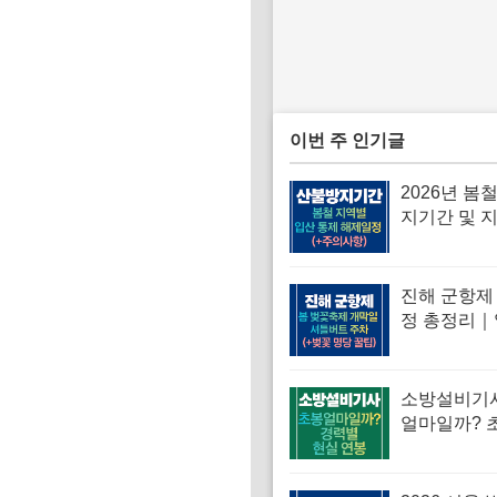
이번 주 인기글
2026년 봄
지기간 및 
산통제 해제
진해 군항제 
정 총정리｜
차·셔틀버스
당 꿀팁까지
소방설비기
얼마일까? 
경력별 현실
정리(2026년