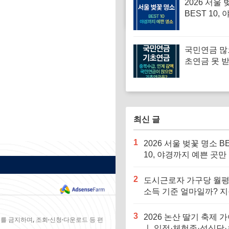
2026 서울
BEST 10,
예쁜 곳만 
국민연금 많
초연금 못 받
수급 기준 
(2026년 최
최신 글
1
2026 서울 벚꽃 명소 B
10, 야경까지 예쁜 곳만
다
2
도시근로자 가구당 월
소득 기준 얼마일까? 
자격 기준표 총정리
(50%~140%)
3
2026 논산 딸기 축제 
를 금지하며, 조회·신청·다운로드 등 편
ㅣ 일정·체험존·성심당